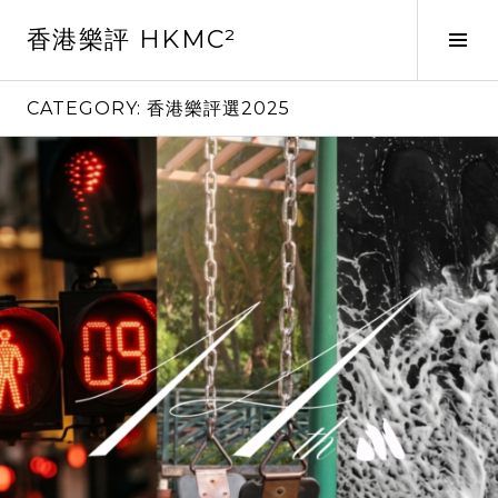
Skip
香港樂評 HKMC²
to
Tog
content
Sid
CATEGORY:
香港樂評選2025