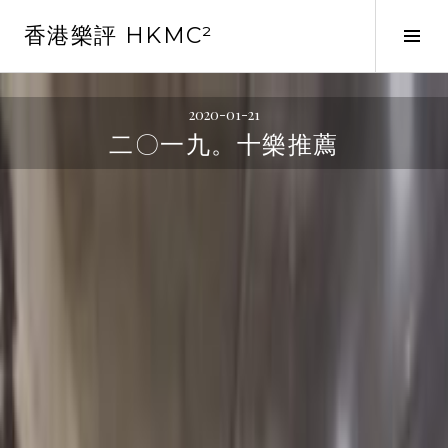
Skip
香港樂評 HKMC²
to
Tog
content
Sid
2020-01-21
二〇一九。十樂推薦