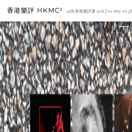
Skip
香港樂評 HKMC²
to
14th 香港樂評選 2025 | we stay. we pl
content
二