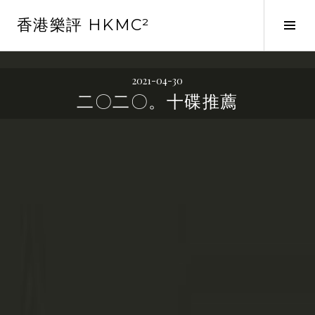
Skip
香港樂評 HKMC²
to
Tog
content
Sid
2021-04-30
二〇二〇。十碟推薦